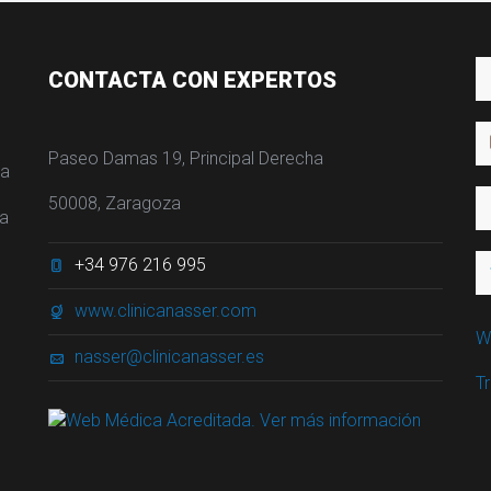
CONTACTA CON EXPERTOS
Paseo Damas 19, Principal Derecha
ra
50008, Zaragoza
ia
+34 976 216 995
www.clinicanasser.com
W
nasser@clinicanasser.es
T