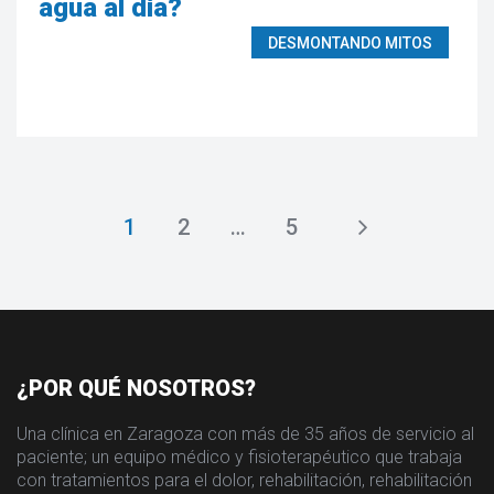
agua al día?
DESMONTANDO MITOS
1
2
…
5
¿POR QUÉ NOSOTROS?
Una clínica en Zaragoza con más de 35 años de servicio al
paciente; un equipo médico y fisioterapéutico que trabaja
con tratamientos para el dolor, rehabilitación, rehabilitación