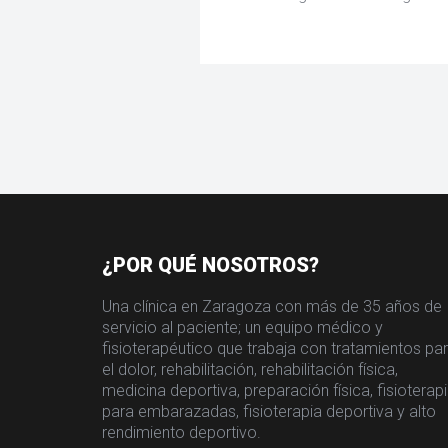
¿POR QUÉ NOSOTROS?
Una clínica en Zaragoza con más de 35 años de
servicio al paciente; un equipo médico y
fisioterapéutico que trabaja con tratamientos pa
el dolor, rehabilitación, rehabilitación física,
medicina deportiva, preparación física, fisioterap
para embarazadas, fisioterapia deportiva y alto
rendimiento deportivo.