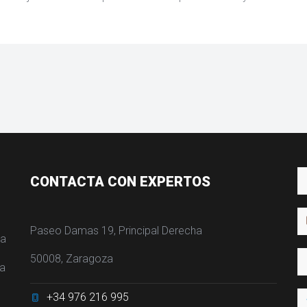
CONTACTA CON EXPERTOS
Paseo Damas 19, Principal Derecha
ra
50008, Zaragoza
ia
+34 976 216 995