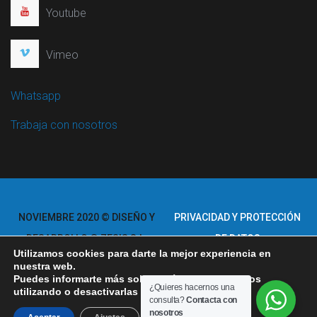
Youtube
Vimeo
Whatsapp
Trabaja con nosotros
NOVIEMBRE 2020 © DISEÑO Y
PRIVACIDAD Y PROTECCIÓN
DESARROLLO © ZESIS S.L.
DE DATOS
Utilizamos cookies para darte la mejor experiencia en
TODOS LOS DERECHOS
AVISO LEGAL
nuestra web.
Puedes informarte más sobre qué cookies estamos
RESERVADOS.
CÓDIGO DE BUENA
¿Quieres hacernos una
utilizando o desactivarlas en los
AJUSTES
.
consulta?
Contacta con
CONDUCTA
nosotros