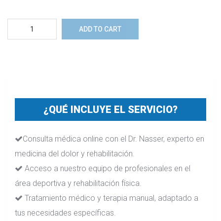
Servicio
ADD TO CART
médico
integral
para
pacientes
de
¿QUÉ INCLUYE EL SERVICIO?
fuera
de
Consulta médica online con el Dr. Nasser, experto en
Zaragoza
medicina del dolor y rehabilitación.
quantity
Acceso a nuestro equipo de profesionales en el
área deportiva y rehabilitación física.
Tratamiento médico y terapia manual, adaptado a
tus necesidades específicas.