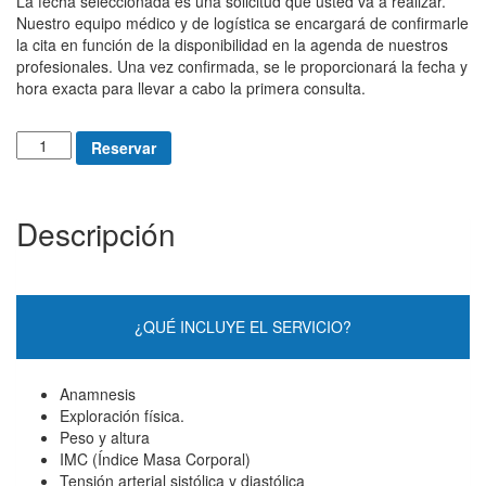
La fecha seleccionada es una solicitud que usted va a realizar.
Nuestro equipo médico y de logística se encargará de confirmarle
la cita en función de la disponibilidad en la agenda de nuestros
profesionales. Una vez confirmada, se le proporcionará la fecha y
hora exacta para llevar a cabo la primera consulta.
Reconocimiento
Reservar
médico
biomecánico
funcional
Descripción
para
niños
cantidad
¿QUÉ INCLUYE EL SERVICIO?
Anamnesis
Exploración física.
Peso y altura
IMC (Índice Masa Corporal)
Tensión arterial sistólica y diastólica