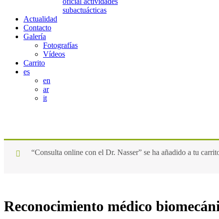
oficial actividades
subactuácticas
Actualidad
Contacto
Galería
Fotografías
Vídeos
Carrito
es
en
ar
it
Reserva de cita
“Consulta online con el Dr. Nasser” se ha añadido a tu carrit
Reconocimiento médico biomecáni