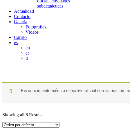
oficial actividades
subactuácticas
Actualidad
Contacto
Galería
Fotografías
Vídeos
Carrito
es
en
ar
it
Certificado Médico
“Reconocimiento médico deportivo oficial con valoración bio
Showing all 6 Results