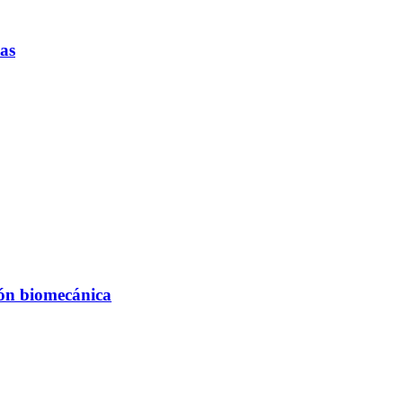
cas
ión biomecánica