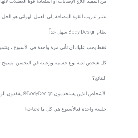
من المفيد علاج الإصابات أو استعادة قوة العضلات لأنها
عتبر تدريب القوة المضافة إلى العمل الهوائي هو الحل
نظام Body Design سهل جداً
فقط يجب عليك أن تأتي مرة واحدة في الأسبوع ، وتتمرن 
كل شخص لديه نوع جسمه ورغبته في التحسن. يسمح لك BodyDesign® بتكييف برنامج لكل حاجة ، لكل عمر ومستوى 
النتائج؟
الأشخاص الذين يستخدمون BodyDesign® يفقدون الوزن ويحصلون على استقلاب أكثر كفاءة ويقللون من دهون الجسم ويكتسبون العضلات ويستمتعون بمزايا أخرى.
جلسة واحدة فيالأسبوع هي كل ما تحتاجه!