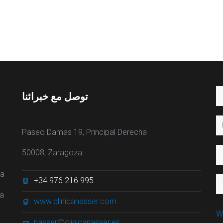
توصل مع خبرائنا
Paseo Damas 19, Principal Derecha
50008, Zaragoza
ra
+34 976 216 995
ia
www.clinicanasser.com
W
nasser@clinicanasser.es