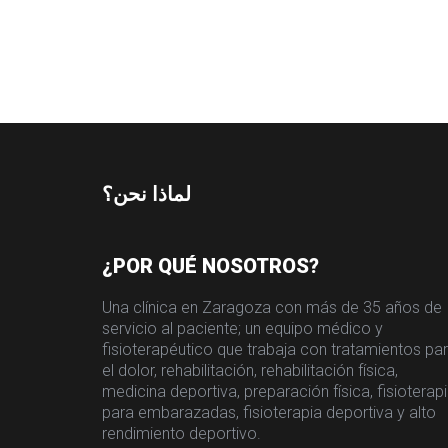
لماذا نحن؟
¿POR QUÉ NOSOTROS?
Una clínica en Zaragoza con más de 35 años de
servicio al paciente; un equipo médico y
fisioterapéutico que trabaja con tratamientos pa
el dolor, rehabilitación, rehabilitación física,
medicina deportiva, preparación física, fisioterap
para embarazadas, fisioterapia deportiva y alto
rendimiento deportivo.