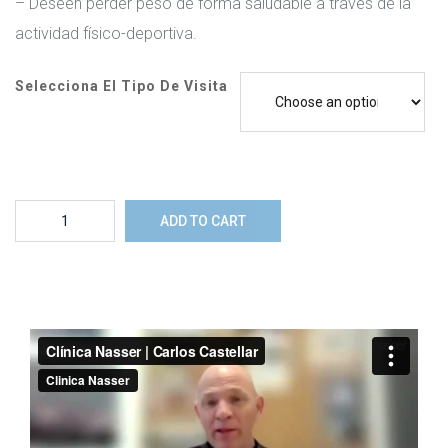
– Deseen perder peso de forma saludable a través de la
actividad físico-deportiva.
Selecciona El Tipo De Visita
Consulta
ADD TO CART
online
de
Salud
y
Deporte
con
el