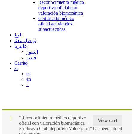
Reconocimiento médico
deportivo oficial con
valoración biomecánica
Certificado médico
oficial actividades
subactuácticas
بلوغ
تواصل معنا
غاليريا
الصور
فيديو
Carrito
ar
es
en
it
Single shop
“Reconocimiento médico deportivo
View cart
oficial con valoración biomecánica –
Exclusivo Club deportivo Valdefierro” has been added
to your cart.