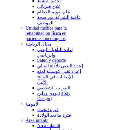
تجديد النشط
علاج فيزيائي
علم تقويم العظام
عافية الشركة من صحة
الموظف
Unidad médica para la
rehabilitación física en
pacientes oncológicos
مجال الرياضة
إعادة التأهيل البدني
والرياضي
Salud y deporte
إعداد البدني للأداء العالي
إعداد تقني كوسيلة لمنع
الإصابات في التزلج
الألبي
التدريب الشخصي
بودي دزاين (Body
Design)
الأمومة
فترة الحمل
فترة ما بعد الولادة
Área infantil
Área infantil