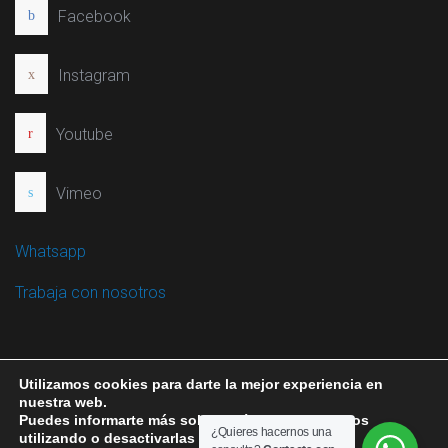
Facebook
Instagram
Youtube
Vimeo
Whatsapp
Trabaja con nosotros
Utilizamos cookies para darte la mejor experiencia en
nuestra web.
Puedes informarte más sobre qué cookies estamos
إشعارات قانونية
COOKIES
©التصميم والتطويرZESIS S.L.
¿Quieres hacernos una
utilizando o desactivarlas en los
AJUSTES
.