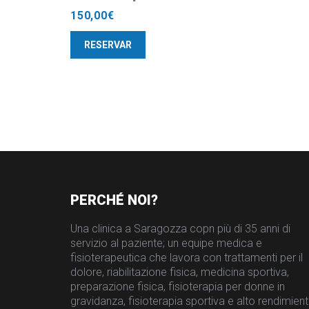
150,00
€
RESERVAR
PERCHÉ NOI?
Una clinica a Saragozza copn più di 35 anni di
servizio al paziente; un equipe medica e
fisioterapeutica che lavora con trattamenti per il
dolore, riabilitazione fisica, medicina sportiva,
preparazione fisica, fisioterapia per donne in
gravidanza, fisioterapia sportiva e alto rendimien