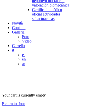
deportivo oficial con
valoración biomecánica
Certificado médico
oficial actividades
subactuácticas
Novità
Contatto
Galleria
Foto
Video
Carrello
it
es
en
ar
Formalizzazione della
prenotazione
Your cart is currently empty.
Return to shop