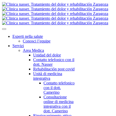
Esperti nella salute
Conosci l’equipe
Servizi
Area Medica
Unidad del dolor
Contatto telefonico con il
dott. Nasser
Rehabilitación post covid
Unità di medicina
integrativa
Contatto telefonico
con il dott.
Camerino
Consultazione
online di medicina
integrativa con il
dott. Camerino
Ringiovanimento attivo