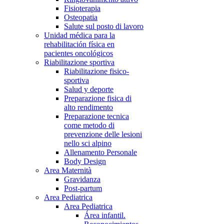
Fisioterapia
Osteopatia
Salute sul posto di lavoro
Unidad médica para la
rehabilitación física en
pacientes oncológicos
Riabilitazione sportiva
Riabilitazione fisico-
sportiva
Salud y deporte
Preparazione fisica di
alto rendimento
Preparazione tecnica
come metodo di
prevenzione delle lesioni
nello sci alpino
Allenamento Personale
Body Design
Area Maternità
Gravidanza
Post-partum
Area Pediatrica
Area Pediatrica
Área infantil.