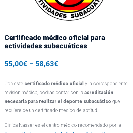
Certificado médico oficial para
actividades subacuáticas
55,00
€
–
58,63
€
Con este
certificado médico oficial
y la correspondiente
revisión médica, podrás contar con la
acreditación
necesaria para realizar el deporte subacuático
que
requiere de un certificado médico de aptitud.
Clínica Nasser es el centro médico recomendado por la