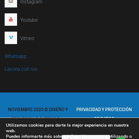
Instagram
Youtube
Vimeo
Whatsapp
Lavora con noi
NOVIEMBRE 2020 © DISEÑO Y
PRIVACIDAD Y PROTECCIÓN
DESARROLLO © ZESIS S.L.
DE DATOS
Utilizamos cookies para darte la mejor experiencia en nuestra
TODOS LOS DERECHOS
AVISO LEGAL
web.
Puedes informarte más sobre qué cookies estamos utilizando o
RESERVADOS.
CÓDIGO DE BUENA